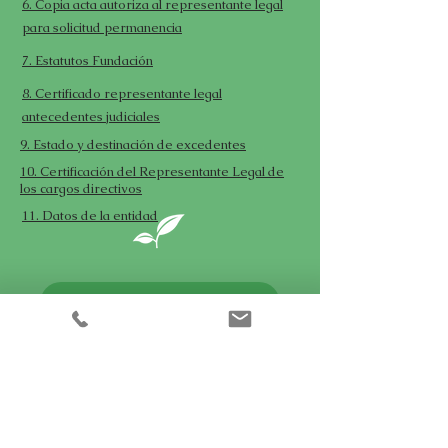
6. Copia acta autoriza al representante legal
para solicitud permanencia
7. Estatutos Fundación
8. Certificado representante legal
antecedentes judiciales
9. Estado y destinación de excedentes
10. Certificación del Representante Legal de
los cargos directivos
11. Datos de la entidad
Politica de ética y transparencia
Politica de privacidad y tratamiento de datos
Politica de cookies